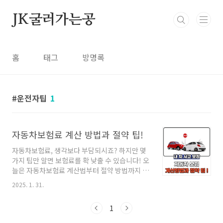
본문 바로가기
JK굴러가는공
홈
태그
방명록
운전자팁
1
자동차보험료 계산 방법과 절약 팁!
자동차보험료, 생각보다 부담되시죠? 하지만 몇
가지 팁만 알면 보험료를 확 낮출 수 있습니다! 오
늘은 자동차보험료 계산법부터 절약 방법까지 한
번에 정리해 드릴게요. 보험료 아끼는 방법, 지금
2025. 1. 31.
부터 함께 살펴보시죠! 💰✨1. 자동차보험료 계산
방식자동차보험료는 기본적으로 여러 요소를 고
1
려하여 산정됩니다. 보험사마다 기준은 조금씩
다르지만, 보통 아래 공식이 적용됩니다.🚘 기본