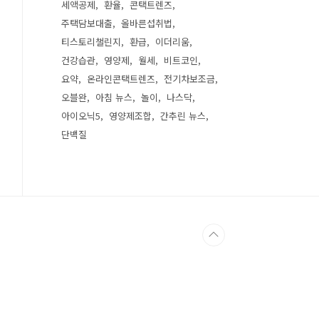
세액공제
환율
콘택트렌즈
주택담보대출
올바른섭취법
티스토리챌린지
환급
이더리움
건강습관
영양제
월세
비트코인
요약
온라인콘택트렌즈
전기차보조금
오블완
아침 뉴스
놀이
나스닥
아이오닉5
영양제조합
간추린 뉴스
단백질