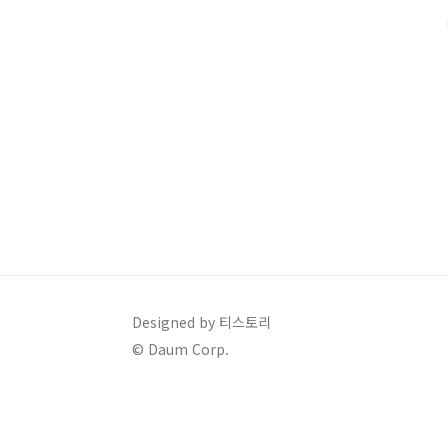
세법과 복잡한 규정들로 인해 자주 놓치는 항목들이 생
인해야 할 10가지 주요 공제 항목입니다. 1. 의료..
Designed by 티스토리
© Daum Corp.