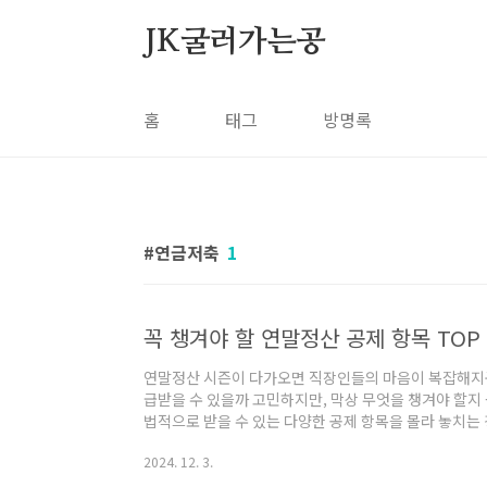
본문 바로가기
JK굴러가는공
홈
태그
방명록
연금저축
1
꼭 챙겨야 할 연말정산 공제 항목 TOP 
연말정산 시즌이 다가오면 직장인들의 마음이 복잡해지곤
급받을 수 있을까 고민하지만, 막상 무엇을 챙겨야 할지
법적으로 받을 수 있는 다양한 공제 항목을 몰라 놓치는
이 자주 놓치는 주요 연말정산 공제 항목 10가지를 소
2024. 12. 3.
리겠습니다. 조금만 신경 써도 환급받을 금액을 늘릴 수
의 핵심은 합법적으로 공제 받을 수 있는 항목을 빠짐없