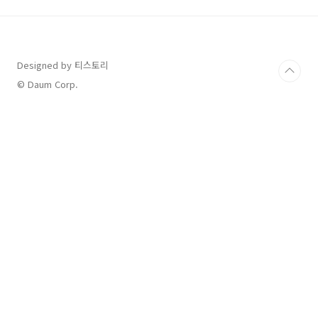
수 있습니다.그럼 바로 시작해볼게요! 🚀📌 1.
2025년 보육료·유아학비·양육수당 사전 신청
일정정부 지원을 받으려면 사전 신청 기간을 반
드시 지켜야 합니다!📅 신청 기간: 2025년 2월 3
Designed by 티스토리
일(월) 09:00 ~ 2월 28일(금) 16:00📌 신청 대상
및 지원금 종류✅ 어린이집 이용 예정 → 보육료
© Daum Corp.
사전 신청✅ 유치원 이..