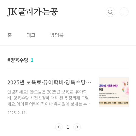
본문 바로가기
JK굴러가는공
홈
태그
방명록
양육수당
1
2025년 보육료·유아학비·양육수당 사전신청 총정리! 꼭 확인하세요!
안녕하세요! 😊오늘은 2025년 보육료, 유아학
비, 양육수당 사전신청에 대해 완벽 정리해 드릴
게요.아이를 어린이집이나 유치원에 보내는 부모
님이라면, 사전 신청을 놓치면 큰 불편을 겪을 수
2025. 2. 11.
도 있습니다! ✔ 신청 기간은 언제인지?✔ 내 아
이가 받을 수 있는 지원금은 무엇인지?✔ 신청 방
1
법과 유의사항은 무엇인지? 이 글을 끝까지 읽으
면 빠뜨리지 않고 지원금을 신청하는 방법을 알