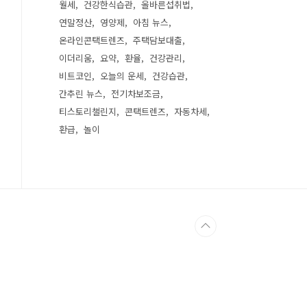
월세
건강한식습관
올바른섭취법
연말정산
영양제
아침 뉴스
온라인콘택트렌즈
주택담보대출
이더리움
요약
환율
건강관리
비트코인
오늘의 운세
건강습관
간추린 뉴스
전기차보조금
티스토리챌린지
콘택트렌즈
자동차세
환급
놀이