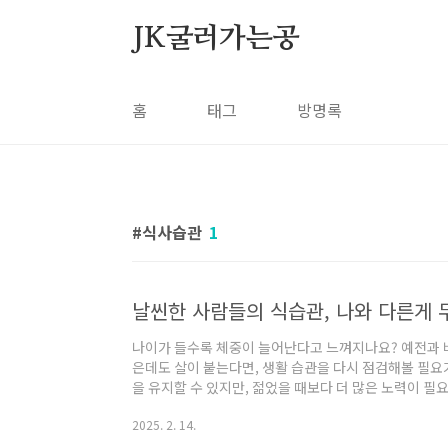
본문 바로가기
JK굴러가는공
홈
태그
방명록
식사습관
1
날씬한 사람들의 식습관, 나와 다른게 
나이가 들수록 체중이 늘어난다고 느껴지나요? 예전과 비
은데도 살이 붙는다면, 생활 습관을 다시 점검해볼 필요
을 유지할 수 있지만, 젊었을 때보다 더 많은 노력이 필요
얻을 수 있습니다.✅ 날씬한 사람들의 생활 습관 4가지
2025. 2. 14.
소모하는 방법✅ 과식을 줄이고 만족감을 높이는 식사법
방법이제, 날씬한 사람들이 실천하는 생활 습관을 하나씩