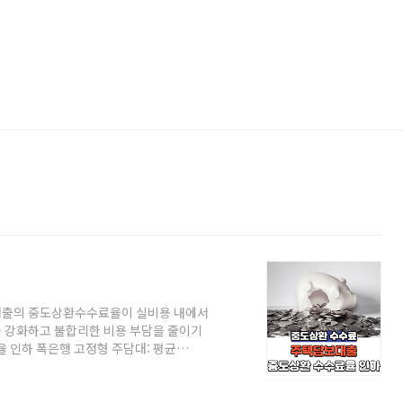
타 대출의 중도상환수수료율이 실비용 내에서
 강화하고 불합리한 비용 부담을 줄이기
 인하 폭은행 고정형 주담대: 평균
균 0.83% → 0.11% (0.72%p 인하)5대
08%p 인하신용대출: 0.61~0.69%p 인
4%p 인하)변동금리 신용대출: 1.64% →