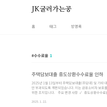
본문 바로가기
JK굴러가는공
홈
태그
방명록
수수료율
1
주택담보대출 중도상환수수료율 인하
2025년 1월 13일부터 주택담보대출(주담대) 및 기
만 부과되도록 개편되었습니다. 이는 금융소비자 보호를
위한 조치입니다. 주요 변경 사항 ✓ 중도상환수수료율
1.43% → 0.56% (0.87%p 인하)변동금리 신용대출: 평
2025. 1. 22.
시중은행:주담대: 0.55~0.75%p 인하기타 담보대출: 0.
하저축은행권:고정금리 주담대: 1.64% → 1.24% (0.