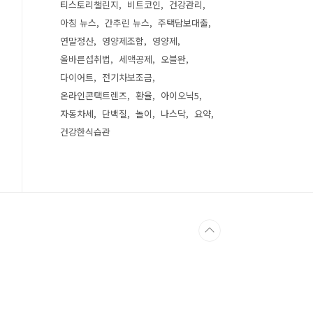
티스토리챌린지
비트코인
건강관리
아침 뉴스
간추린 뉴스
주택담보대출
연말정산
영양제조합
영양제
올바른섭취법
세액공제
오블완
다이어트
전기차보조금
온라인콘택트렌즈
환율
아이오닉5
자동차세
단백질
놀이
나스닥
요약
건강한식습관