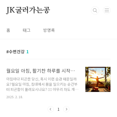
본문 바로가기
JK굴러가는공
홈
태그
방명록
수면건강
1
월요일 아침, 활기찬 하루를 시작하는 5가지 건강 습관!
아침마다 피곤한 당신, 혹시 이런 습관 때문일까
요?월요일 아침, 침대에서 몸을 일으키는 순간부
터 피곤함이 몰려오시나요? 😵‍💫 아무리 자도 개운
하지 않고, 하루 종일 무기력한 기분이라면 잘못
2025. 2. 18.
된 아침 습관이 원인일 수 있습니다.🚨 알람을 여
러 개 설정하는 습관🚨 찬물을 마시며 정신을 깨
1
우는 습관🚨 단 음식으로 아침 식사를 대신하는
습관이런 행동들은 잠깐은 도움이 되는 것처럼