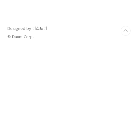
보이지만, 오히려 피로를 더 악화시킵니다! 😨그
렇다면, 아침에 꼭 지켜야 할 건강 습관은 무엇일
까요? 지금부터 에너지를 끌어올리는 아침 루틴
5가지를 알려드릴게요! 💪1️⃣ 알람은 하나만 설
Designed by 티스토리
정하고 바로 일어나기!"5분만 더..."가 하루를 망
친다?알람을 여러 개 맞춰놓고 끄는 것을 반복하
© Daum Corp.
면 수면 관성이 길어져 피로가 더 심..