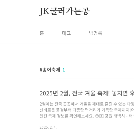
본문 바로가기
JK굴러가는공
홈
태그
방명록
송어축제
1
2025년 2월, 전국 겨울 축제! 놓치면
2월에는 전국 곳곳에서 겨울을 제대로 즐길 수 있는 다
신비로운 풍경부터 따뜻한 먹거리가 가득한 축제까지!
알찬 축제 정보를 확인해보세요. 😊1️⃣ 강원 태백시 - 태백
(금) ~ 2월 16일(일)🎟️ 예매 및 혜택:태백산 등반 사
2025. 2. 4.
소: 강원도 태백시 천제단길 162🚌 가는 길:🚆 KTX 
🏎️ 자가용: 서울 기준 약 3시간 소요셔틀버스 이용 ( 혜