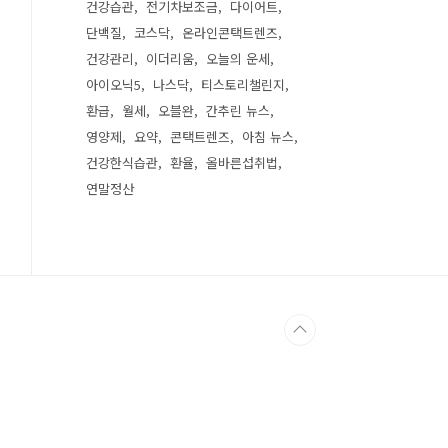
건강습관
전기차보조금
다이어트
단백질
코스닥
온라인콘택트렌즈
건강관리
이더리움
오늘의 운세
아이오닉5
나스닥
티스토리챌린지
환급
월세
오블완
간추린 뉴스
영양제
요약
콘택트렌즈
아침 뉴스
건강한식습관
환율
올바른섭취법
연말정산