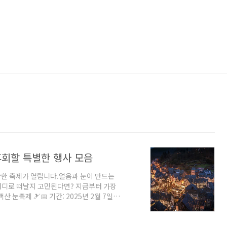
 후회할 특별한 행사 모음
양한 축제가 열립니다.얼음과 눈이 만드는
어디로 떠날지 고민된다면? 지금부터 가장
산 눈축제 🎿📅 기간: 2025년 2월 7일
진을 SNS에 업로드하면 기념품 증정📍 상세 주
강릉선 → 태백역 하차 → 버스로 20분 이동
림슈퍼 ~ 제1주차장)🅿️ 주차 정보: 축제장