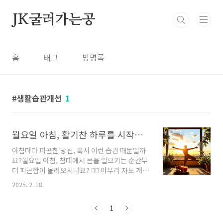
본문 바로가기
JK굴러가는공
홈
태그
방명록
생활습관개선
1
월요일 아침, 활기찬 하루를 시작하는 5가지 건강 습관!
아침마다 피곤한 당신, 혹시 이런 습관 때문일까
요?월요일 아침, 침대에서 몸을 일으키는 순간부
터 피곤함이 몰려오시나요? 😵‍💫 아무리 자도 개운
하지 않고, 하루 종일 무기력한 기분이라면 잘못
2025. 2. 18.
된 아침 습관이 원인일 수 있습니다.🚨 알람을 여
러 개 설정하는 습관🚨 찬물을 마시며 정신을 깨
1
우는 습관🚨 단 음식으로 아침 식사를 대신하는
습관이런 행동들은 잠깐은 도움이 되는 것처럼