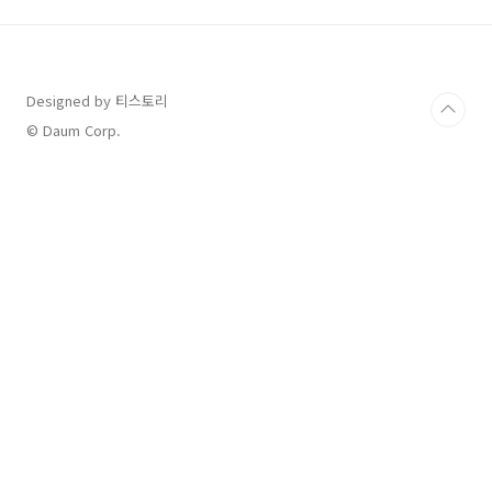
보이지만, 오히려 피로를 더 악화시킵니다! 😨그
렇다면, 아침에 꼭 지켜야 할 건강 습관은 무엇일
까요? 지금부터 에너지를 끌어올리는 아침 루틴
5가지를 알려드릴게요! 💪1️⃣ 알람은 하나만 설
Designed by 티스토리
정하고 바로 일어나기!"5분만 더..."가 하루를 망
친다?알람을 여러 개 맞춰놓고 끄는 것을 반복하
© Daum Corp.
면 수면 관성이 길어져 피로가 더 심..