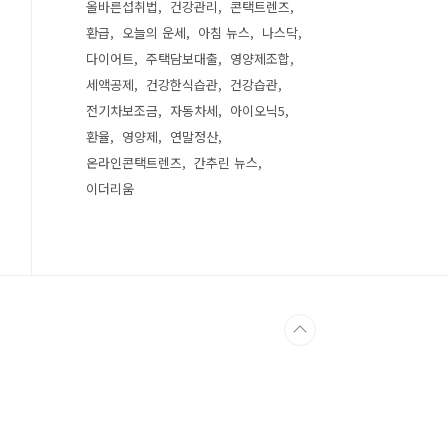
올바른섭취법
건강관리
콘택트렌즈
환급
오늘의 운세
아침 뉴스
나스닥
다이어트
주택담보대출
영양제조합
세액공제
건강한식습관
건강습관
전기차보조금
자동차세
아이오닉5
환율
영양제
연말정산
온라인콘택트렌즈
간추린 뉴스
이더리움