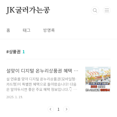
본문 바로가기
JK굴러가는공
홈
태그
방명록
상품권
1
설맞이 디지털 온누리상품권 혜택 요약
설 연휴를 맞아 디지털 온누리상품권(모바일형·
카드형)이 특별한 혜택으로 돌아왔습니다! 다음
은 알아두시면 좋은 주요 혜택 정보입니다.👇 디
지털 온누리상품권 15% 특별 할인할인율: 기존
2025. 1. 19.
10% → 15% 상향적용 한도: 1인당 최대 200만
원 구매분까지기간: 2025년 1월 10일 ~ 2월 10
1
일사용 방법: ✔️ 카드형: 기존 카드 등록 후 금
액 충전하여 사용 ✔️ 모바일형: 온누리페이·