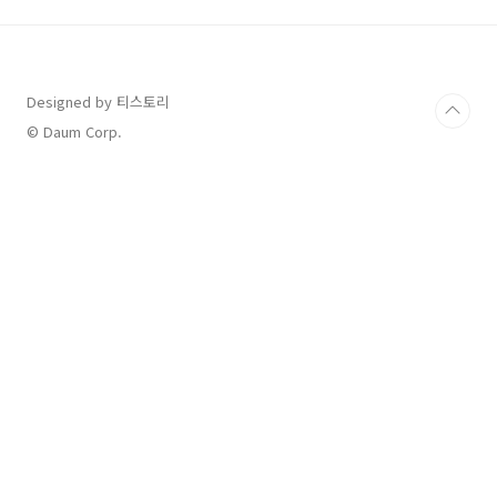
비플페이 앱에서 구매 후 QR 결제 디지털 온누
리상품권 15% 환급 행사환급 혜택: 결제액의
15% 환급환급 한도: ✔️ 회차별 1인당 최대 2
만 원 ✔️ 총 4회 참여 가능, 최대 8만 원 환급환
Designed by 티스토리
급 조건: 최소 결제금 7,000원 이상환급 일정:
✔️ 1회차: 1월 1..
© Daum Corp.