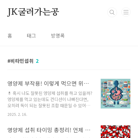
본문 바로가기
JK굴러가는공
홈
태그
방명록
비타민섭취
2
영양제 부작용! 이렇게 먹으면 위험해요
💊 혹시 나도 잘못된 영양제 섭취를 하고 있을까?
영양제를 먹고 있는데도 컨디션이 나빠진다면,
오히려 독이 되는 잘못된 조합 때문일 수 있어요!
😨칼슘과 철분, 비타민C와 비타민B12, 마그네
2025. 2. 16.
슘과 아연 같이 함께 먹으면 안 되는 조합이 있다
는 걸 아시나요?이 글에서는 영양제 부작용을 피
영양제 섭취 타이밍 총정리! 언제 먹어야 효과적일까?
하는 방법과 위험한 조합을 알려드릴게요. 건강
을 지키려면 꼭 읽어보세요! 💡❌ 1. 함께 먹으면