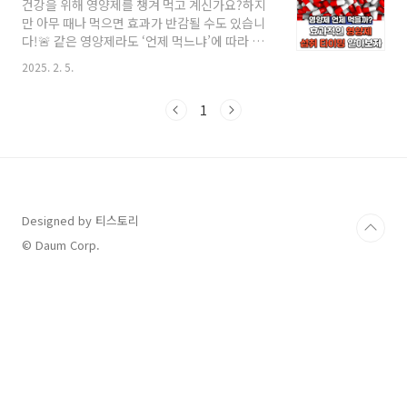
건강을 위해 영양제를 챙겨 먹고 계신가요?하지
독이 되는 영양제 조합영양소 간의 상호작용은
만 아무 때나 먹으면 효과가 반감될 수도 있습니
우리 몸에서 매우 중요한 역할을 합니다. 하지만
다!🚨 같은 영양제라도 ‘언제 먹느냐’에 따라 흡
어떤 조합은 흡수를 방해하거나 부작용을 일으킬
수율과 효능이 달라진다는 사실, 알고 계셨나요?
수 있습니다.칼슘 + 철분: 칼슘이 철분의 흡수를
2025. 2. 5.
오늘은 유산균부터 비타민, 오메가3, 마그네슘까
방해해 빈혈 위험 증가. 철분이 부족하면 피로와
지!각각 가장 효과적인 섭취 타이밍을 한눈에 정
면역력 저하를 초래할 수 있어요. 철분은 비타민
1
리해드릴게요. ✅🏆 1. 영양제별 섭취 타이밍 정
C와 함께 섭취하면 흡수율이 높아지니 따..
리✅ 아침 공복에 먹으면 좋은 영양제영양제섭취
타이밍이유유산균기상 직후위산이 적을 때 섭취
하면 유익균 생존율 증가비타민B군아침 식사 전
에너지를 생성하고 신진대사 촉진비타민C아침
식사 전 (단, 속 쓰림이 있다면 식후)면역력 강화,
Designed by 티스토리
항산화 작용💡 Tip: 비타민C는 산성이 강하므로
위가 약한 분들은 식후에 드세요!✅ 점심 식사 전
© Daum Corp.
후에 먹으면 좋은 영양제영양제섭취 타이밍이유
홍삼점심..