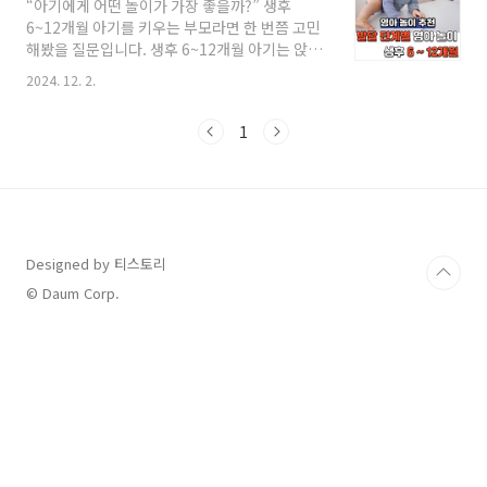
“아기에게 어떤 놀이가 가장 좋을까?” 생후
정서 등 다양한 측면에서 중요한 발달 시기입니
6~12개월 아기를 키우는 부모라면 한 번쯤 고민
다. 아이들이 충분한 놀이 경험을 통해 성장할 수
해봤을 질문입니다. 생후 6~12개월 아기는 앉기,
있도록, 거창한 놀이가 아니더라도 일상에서 쉽
기어가기, 서기 같은 운동 발달뿐 아니라 감각과
게 접할 수 있는 놀이를 시작해보는 것이 중요합
2024. 12. 2.
언어 능력이 급격히 성장하는 중요한 시기입니
니다.이 글에서는 영유아기 놀이가 발달에 미치
다. 하지만 아기의 발달 단계에 딱 맞는 놀이를 찾
는 주요 영향을 다섯 가지로 나눠 알아보겠습니
1
는 건 쉽지 않습니다.이 글에서는 생후 6~12개월
다. 1. 신체 발달을 촉진합니다 놀이를 통해 아이
아기를 위한 발달 단계별 놀이 추천을 소개합니
들은 대근..
다. 놀이를 통해 아기의 성장을 돕고, 부모와의 유
대감을 깊게 만들어보세요. 아기의 발달을 즐겁
고 효과적으로 지원할 수 있는 방법을 지금 바로
확인해보세요! 생후 6~9개월: 움직임과 탐구의
Designed by 티스토리
시작 발달 특징아기는 혼자 앉기 시작하고, 손으
로 물건을 잡거나 탐색하려는 욕구가 강해집니
© Daum Corp.
다.기어가는 동작을 배우며 운동 능력이 발달합
니다..