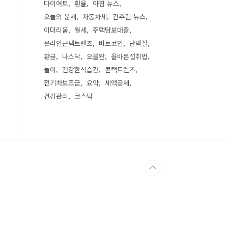
다이어트
환율
아침 뉴스
오늘의 운세
자동차세
간추린 뉴스
이더리움
월세
주택담보대출
온라인콘택트렌즈
비트코인
단백질
환급
나스닥
오블완
올바른섭취법
놀이
건강한식습관
콘택트렌즈
전기차보조금
요약
세액공제
건강관리
코스닥