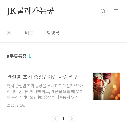
본문 바로가기
JK굴러가는공
홈
태그
방명록
무릎통증
1
관절염 초기 증상? 이런 사람은 반드시 영양제 먹어야 합니다!
혹시 관절염 초기 증상을 무시하고 계신가요?아
침마다 손가락이 뻣뻣하고, 계단을 오를 때 무릎
이 욱신거리나요?이런 증상을 대수롭지 않게 넘
긴다면 관절염이 악화될 위험이 있습니다. 😨관
2025. 2. 16.
절염은 초기 관리가 가장 중요합니다.초기에 적
절한 영양제 섭취와 생활습관 개선을 하면 관절
1
을 보호할 수 있습니다. 이 글에서는 관절염 초기
증상과 반드시 섭취해야 할 영양제에 대해 알아