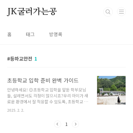
본문 바로가기
JK굴러가는공
홈
태그
방명록
등하교안전
1
초등학교 입학 준비 완벽 가이드
안녕하세요! 😊초등학교 입학을 앞둔 학부모님
들, 설레면서도 걱정이 많으시죠?우리 아이가 새
로운 환경에서 잘 적응할 수 있도록, 초등학교 입
학 전에 어떤 준비를 해야 할지 함께 알아보아
2025. 2. 2.
요.1️⃣ 정서적 준비 🧡아이의 마음가짐은 학교 생
활의 첫걸음입니다. 다음을 통해 긍정적인 학교
1
이미지를 심어주세요:긍정적인 이야기 나누기:
"학교에서 새로운 친구도 사귀고 재미있는 걸 배