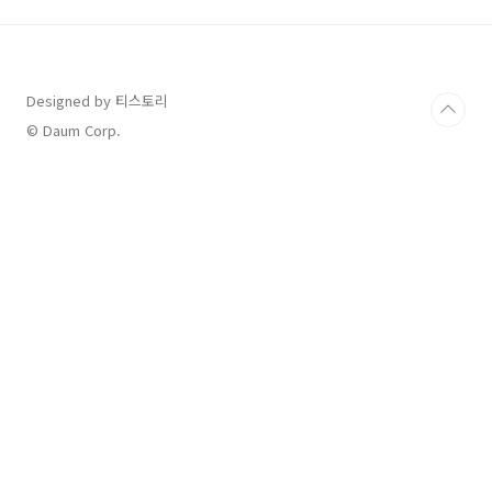
합니다.차종별 최대 300~500만 원 혜택!✅ 할인
대상 차종 및 금액차종할인 금액아이오닉 5, 아이
오닉 6300만 원코나 일렉트릭400만 원포터 II 일
렉트릭, ST1500만 원아이오닉 5 N, 캐스퍼 일렉
Designed by 티스토리
트릭100만 원GV60 (제네시스)300만 원G80 전
동화 모델차량 가격의 5% 할인 💡 추가 혜택:✔️
© Daum Corp.
'20..