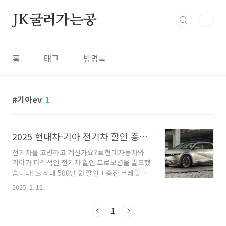
본문 바로가기
JK굴러가는공
홈
태그
방명록
기아ev
1
2025 현대차·기아 전기차 할인 총정리! 실구매가 & 혜택 비교
전기차를 고민하고 계신가요?🚘 현대자동차와
기아가 파격적인 전기차 할인 프로모션을 발표했
습니다!📉 최대 500만 원 할인 + 충전 크레딧 혜
택까지!🔍 어떤 차종이 얼마나 할인되는지?💰 실
2025. 2. 12.
구매가는 얼마인지?📢 2025년 전기차 구매 혜택
을 한눈에 정리해드릴게요!🎯 1. 현대자동차 전
1
기차 할인 혜택 총정리!🚘 현대차는 9개 전기차
모델에 대해 기본 할인 + 월별 재고 할인을 제공