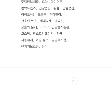
주택담보대출
요약
다이어트
콘택트렌즈
건강습관
환율
연말정산
아이오닉5
오블완
건강관리
간추린 뉴스
세액공제
단백질
오늘의 운세
나스닥
건강한식습관
코스닥
티스토리챌린지
환급
자동차세
아침 뉴스
영양제조합
전기차보조금
놀이