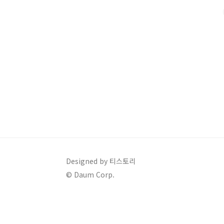
2~4억 원(대출 상품별 차이 있음)✅ 대출 금리: 연1.2%
~10년 (연장 가능)✅ 상환..
Designed by 티스토리
© Daum Corp.