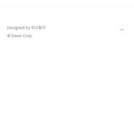
주소: 강원도 태백시 천제단길 162🚌 가는 길:🚆
KTX 강릉선 → 태백역 하차 → 버스로 20분 이동
🏎️ 자가용: 서울 기준 약 3시간 소요셔틀버스 이
용 ( 혜림슈퍼 ~ 제1주차장)🅿️ 주차 정보: 축제장
Designed by 티스토리
인근 무료 주차장 운영💡 꿀팁: 주말보다는 평일
방문 추천!🔗 공식 홈페이지 ⬇️⬇️⬇..
© Daum Corp.