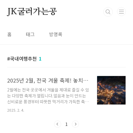
본문 바로가기
JK굴러가는공
홈
태그
방명록
국내여행추천
1
2025년 2월, 전국 겨울 축제! 놓치면 후회할 특별한 행사 모음
2월에는 전국 곳곳에서 겨울을 제대로 즐길 수 있
는 다양한 축제가 열립니다.얼음과 눈이 만드는
신비로운 풍경부터 따뜻한 먹거리가 가득한 축제
까지!어디로 떠날지 고민된다면? 지금부터 가장
2025. 2. 4.
알찬 축제 정보를 확인해보세요. 😊1️⃣ 강원 태백
시 - 태백산 눈축제 🎿📅 기간: 2025년 2월 7일
1
(금) ~ 2월 16일(일)🎟️ 예매 및 혜택:태백산 등반
사진을 SNS에 업로드하면 기념품 증정📍 상세