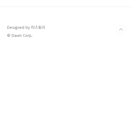
요. 생후 0~3개월: 감각 자극을 중심으로 발달 특
징신생아는 시각, 청각, 촉각과 같은 감각을 통해
세상을 탐색합니다.초점을 맞추고, 밝은 빛이나
움직이는 물체를 따라가는 능력이 발달합니다.추
Designed by 티스토리
천 놀이● 얼굴 놀이방법: 아기의 시야(약
20~30cm) 내에서 웃거나 다양한 표정을 지으며
© Daum Corp.
말을 걸어주세요.효과: 시각 발달과 부모와의 애
착..