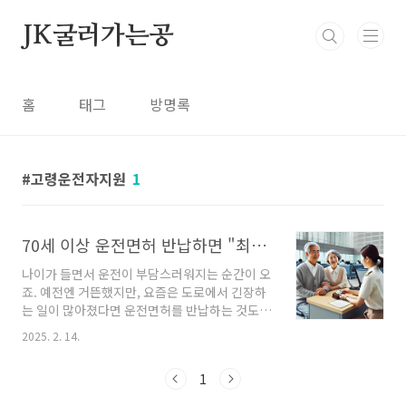
본문 바로가기
JK굴러가는공
홈
태그
방명록
고령운전자지원
1
70세 이상 운전면허 반납하면 "최대 50만 원 교통카드 지급!"
나이가 들면서 운전이 부담스러워지는 순간이 오
죠. 예전엔 거뜬했지만, 요즘은 도로에서 긴장하
는 일이 많아졌다면 운전면허를 반납하는 것도
하나의 선택이 될 수 있습니다. 그렇다면 그냥 반
2025. 2. 14.
납만 해야 할까요? 아니죠! 강남구에서는 70세
이상 운전자에게 최대 50만 원이 충전된 교통카
1
드를 지급하는 지원금 정책을 시행합니다.하지만
아무나 받을 수 있는 게 아니고, 지원 대상과 신청