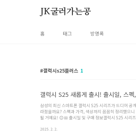
본문 바로가기
JK굴러가는공
홈
태그
방명록
갤럭시s25플러스
1
갤럭시 S25 새롭게 출시! 출시일, 스펙,
삼성의 최신 스마트폰 갤럭시 S25 시리즈가 드디어 공
라졌을까요? 스펙과 가격, 색상까지 꼼꼼히 정리했으니
될 거예요! 😊📅 출시일 및 구매 정보갤럭시 S25 시
식 발표일: 2025년 1월 22일사전 예약 기간: 2025년 1월
2025. 2. 2.
월 7일구매 가능한 온라인 스토어를 방문하여 구매해 보
Click!! 쿠팡 갤럭시S25 사러가기 Click!! 11번가 갤럭