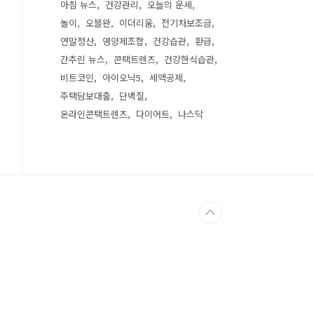
아침 뉴스
건강관리
오늘의 운세
놀이
오블완
이더리움
전기차보조금
연말정산
영양제조합
건강습관
환급
간추린 뉴스
콘택트렌즈
건강한식습관
비트코인
아이오닉5
세액공제
주택담보대출
단백질
온라인콘택트렌즈
다이어트
나스닥