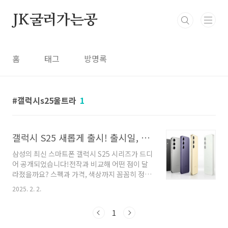
본문 바로가기
JK굴러가는공
홈
태그
방명록
갤럭시s25울트라
1
갤럭시 S25 새롭게 출시! 출시일, 스펙, 가격, 색상
삼성의 최신 스마트폰 갤럭시 S25 시리즈가 드디
어 공개되었습니다!전작과 비교해 어떤 점이 달
라졌을까요? 스펙과 가격, 색상까지 꼼꼼히 정리
했으니 구매를 고민하고 계신 분들께 많은 도움
2025. 2. 2.
이 될 거예요! 😊📅 출시일 및 구매 정보갤럭시
S25 시리즈의 공식 출시 일정은 다음과 같습니
1
다.공식 발표일: 2025년 1월 22일사전 예약 기
간: 2025년 1월 24일 ~ 2월 3일정식 출시일: