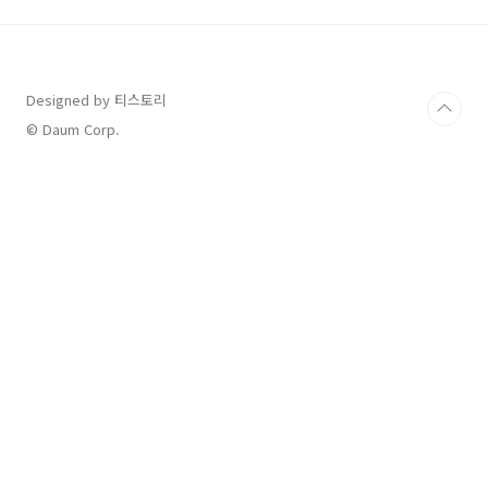
2025년 2월 7일구매 가능한 온라인 스토어를 방
문하여 구매해 보세요! 삼성 공식 스토어 사러가
기 Click!! 쿠팡 갤럭시S25 사러가기 Click!! 11
번가 갤럭시S25 사러가기 Click!! 📊 모델별 스
Designed by 티스토리
펙 정리갤럭시 S25 시리즈의 각 모델별 주요 스
펙을 한눈에 볼 수 있도록 정리한 표입니다.디스
© Daum Corp.
플레이, 프로..