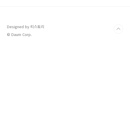
2025년 2월 7일구매 가능한 온라인 스토어를 방
문하여 구매해 보세요! 삼성 공식 스토어 사러가
기 Click!! 쿠팡 갤럭시S25 사러가기 Click!! 11
번가 갤럭시S25 사러가기 Click!! 📊 모델별 스
Designed by 티스토리
펙 정리갤럭시 S25 시리즈의 각 모델별 주요 스
펙을 한눈에 볼 수 있도록 정리한 표입니다.디스
© Daum Corp.
플레이, 프로..