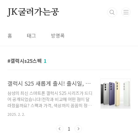
본문 바로가기
JK굴러가는공
홈
태그
방명록
갤럭시s25스펙
1
갤럭시 S25 새롭게 출시! 출시일, 스펙, 가격, 색상
삼성의 최신 스마트폰 갤럭시 S25 시리즈가 드디
어 공개되었습니다!전작과 비교해 어떤 점이 달
라졌을까요? 스펙과 가격, 색상까지 꼼꼼히 정리
했으니 구매를 고민하고 계신 분들께 많은 도움
2025. 2. 2.
이 될 거예요! 😊📅 출시일 및 구매 정보갤럭시
S25 시리즈의 공식 출시 일정은 다음과 같습니
1
다.공식 발표일: 2025년 1월 22일사전 예약 기
간: 2025년 1월 24일 ~ 2월 3일정식 출시일: