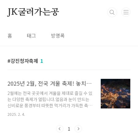
본문 바로가기
JK굴러가는공
홈
태그
방명록
강진청자축제
1
2025년 2월, 전국 겨울 축제! 놓치면 후회할 특별한 행사 모음
2월에는 전국 곳곳에서 겨울을 제대로 즐길 수 있
는 다양한 축제가 열립니다.얼음과 눈이 만드는
신비로운 풍경부터 따뜻한 먹거리가 가득한 축제
까지!어디로 떠날지 고민된다면? 지금부터 가장
2025. 2. 4.
알찬 축제 정보를 확인해보세요. 😊1️⃣ 강원 태백
시 - 태백산 눈축제 🎿📅 기간: 2025년 2월 7일
1
(금) ~ 2월 16일(일)🎟️ 예매 및 혜택:태백산 등반
사진을 SNS에 업로드하면 기념품 증정📍 상세