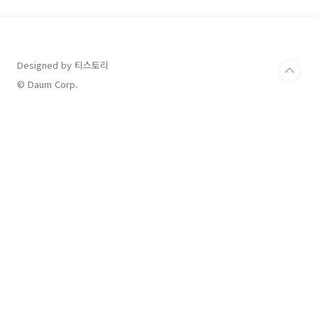
주소: 강원도 태백시 천제단길 162🚌 가는 길:🚆
KTX 강릉선 → 태백역 하차 → 버스로 20분 이동
🏎️ 자가용: 서울 기준 약 3시간 소요셔틀버스 이
용 ( 혜림슈퍼 ~ 제1주차장)🅿️ 주차 정보: 축제장
Designed by 티스토리
인근 무료 주차장 운영💡 꿀팁: 주말보다는 평일
방문 추천!🔗 공식 홈페이지 ⬇️⬇️⬇..
© Daum Corp.