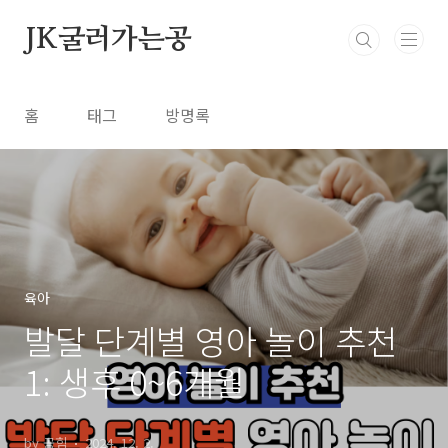
본문 바로가기
JK굴러가는공
홈
태그
방명록
육아
발달 단계별 영아 놀이 추천
1: 생후 0~6개월
by 공힘
2024. 12. 2.